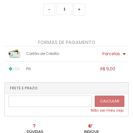
-
+
FORMAS DE PAGAMENTO
Parcelas
Cartão de Crédito
1x sem juros de R$ 9,00
.
.
.
.
R$ 9,00
PIX
.
.
.
.
.
.
.
1x sem juros de R$ 9,00
.
.
.
.
.
.
.
.
.
.
FRETE E PRAZO
.
CALCULAR
Não sei meu cep
DÚVIDAS
INDIQUE