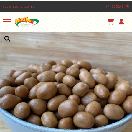
PÃO LIBANÊS MÉDIO MAXIFOUR 650G
sac@lebanon.com.br
(11) 5052-8475
Há algumas horas