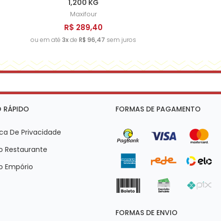
1,200 KG
Maxifour
R$ 289,40
ou em até
3x
de
R$ 96,47
sem juros
 RÁPIDO
FORMAS DE PAGAMENTO
ica De Privacidade
o Restaurante
o Empório
FORMAS DE ENVIO