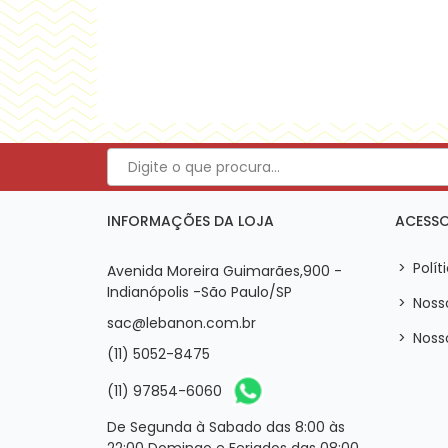
INFORMAÇÕES DA LOJA
ACESSO
>
Polít
Avenida Moreira Guimarães,900 -
Indianópolis -São Paulo/SP
>
Noss
sac@lebanon.com.br
>
Noss
(11) 5052-8475
(11) 97854-6060
De Segunda à Sabado das 8:00 às