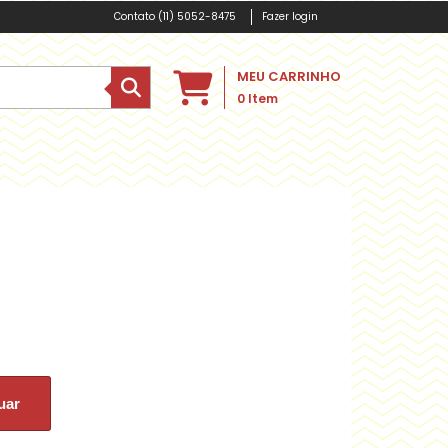
(11) 5052-8475
Fazer login
MEU CARRINHO
0
Item
uar
r