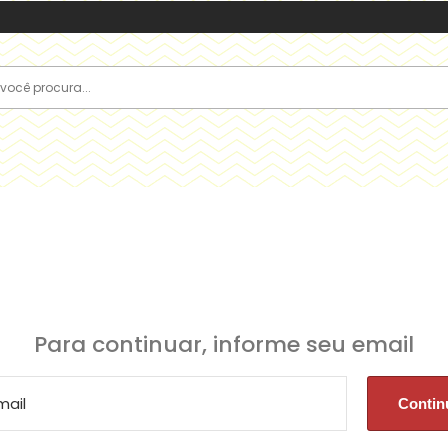
Para continuar, informe seu email
Seu cadastro está em processo de aprovação.
Email ou senha estão incorretos.
Em breve entraremos em contato.
Contin
Entra