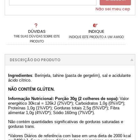
Não sei meu cep
DÚVIDAS
INDIQUE
TIRE SUAS DÚVIDAS SOBRE ESTE
INDIQUE ESTE PRODUTO A UM AMIGO
PRODUTO
DESCRIÇÃO DO PRODUTO
Ingredientes
: Berinjela, tahine (pasta de gergelim), sal e acidulante
ácido cítrico.
NÃO CONTÉM GLÚTEN.
Informação Nutricional: Porção 30g (2 colheres de sopa):
Valor
energético 30kcal = 126kJ (2%VD*); Carboidratos 1,0g (0%VD*);
Proteínas 1,0g (1%VD*); Gorduras totais 2,5g (5%VD*); Fibra
alimentar 1,0g (4%VD*); Sódio 160mg (7%VD*).
Não contém quantidades significativas de gorduras saturadas e
gorduras trans.
*Valores Diários de referência com base em uma dieta de 2000 kcal