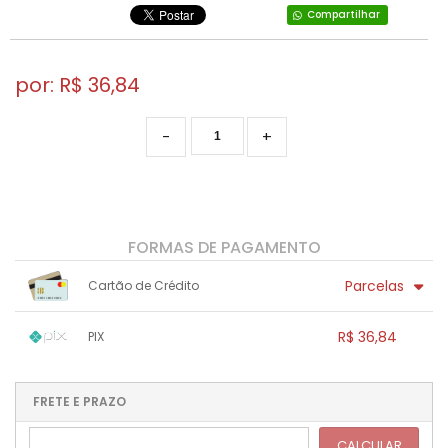
Compartilhar
por: R$
36,84
-
+
FORMAS DE PAGAMENTO
Parcelas
Cartão de Crédito
1x sem juros de R$ 36,84
.
.
.
.
R$ 36,84
PIX
.
.
.
.
.
.
.
1x sem juros de R$ 36,84
.
.
.
.
.
.
.
.
.
.
FRETE E PRAZO
.
CALCULAR