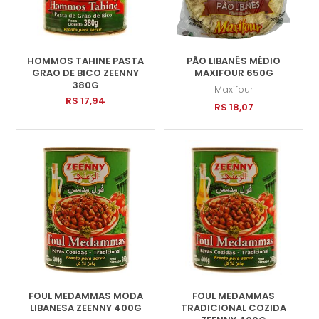
HOMMOS TAHINE PASTA
PÃO LIBANÊS MÉDIO
GRAO DE BICO ZEENNY
MAXIFOUR 650G
380G
Maxifour
R$ 17,94
R$ 18,07
FOUL MEDAMMAS MODA
FOUL MEDAMMAS
LIBANESA ZEENNY 400G
TRADICIONAL COZIDA