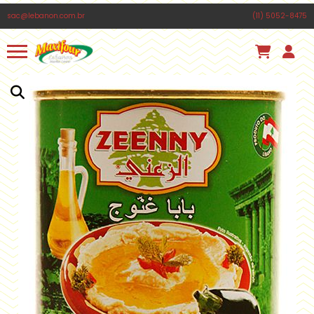
Livia .
acabou de comprar!
PÃO LIBANÊS MÉDIO MAXIFOUR 650G
sac@lebanon.com.br
(11) 5052-8475
Há 14 minutos