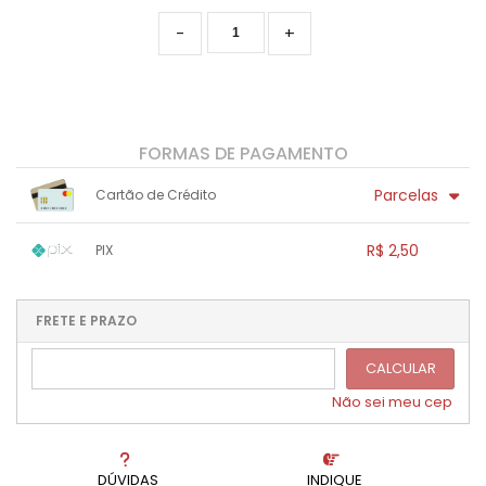
-
+
FORMAS DE PAGAMENTO
Parcelas
Cartão de Crédito
1x sem juros de R$ 2,50
.
.
.
.
R$ 2,50
PIX
.
.
.
.
.
.
.
1x sem juros de R$ 2,50
.
.
.
.
.
.
.
.
.
.
FRETE E PRAZO
.
CALCULAR
Não sei meu cep
DÚVIDAS
INDIQUE