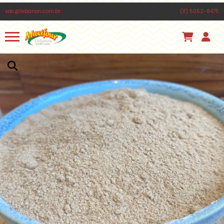
PÃO LIBANÊS TIPO FOLHA PEQUENO
sac@lebanon.com.br
(11) 5052-8475
MAXIFOUR 270G
Há 8 horas