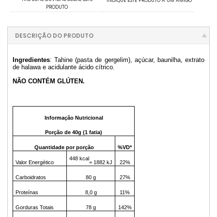
INDIQUE ESTE PRODUTO A UM AMIGO
PRODUTO
DESCRIÇÃO DO PRODUTO
Ingredientes
: Tahine (pasta de gergelim), açúcar, baunilha, extrato
de halawa e acidulante ácido cítrico.
NÃO CONTÉM GLÚTEN.
Informação Nutricional
Porção de 40g (1 fatia)
Quantidade por porção
%VD*
448 kcal
Valor Energético
= 1882 kJ
22%
Carboidratos
80 g
27%
Proteínas
8,0 g
11%
Gorduras Totais
78 g
142%