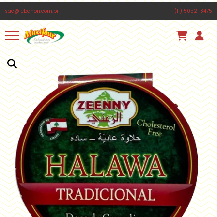
FOUL MEDAMMAS TRADICIONAL COZIDA
sac@lebanon.com.br
(11) 5052-8475
ZEENNY 400G
Há algumas horas