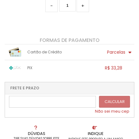
-
+
FORMAS DE PAGAMENTO
Parcelas
Cartão de Crédito
1x sem juros de R$ 33,28
.
.
.
.
R$ 33,28
PIX
.
.
.
.
.
.
.
1x sem juros de R$ 33,28
.
.
.
.
.
.
.
.
.
.
FRETE E PRAZO
.
CALCULAR
Não sei meu cep
DÚVIDAS
INDIQUE
TIRE SUAS DÚVIDAS SOBRE ESTE