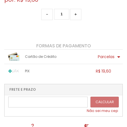
-
+
FORMAS DE PAGAMENTO
Parcelas
Cartão de Crédito
1x sem juros de R$ 19,60
.
.
.
.
R$ 19,60
PIX
.
.
.
.
.
.
.
1x sem juros de R$ 19,60
.
.
.
.
.
.
.
.
.
.
FRETE E PRAZO
.
CALCULAR
Não sei meu cep