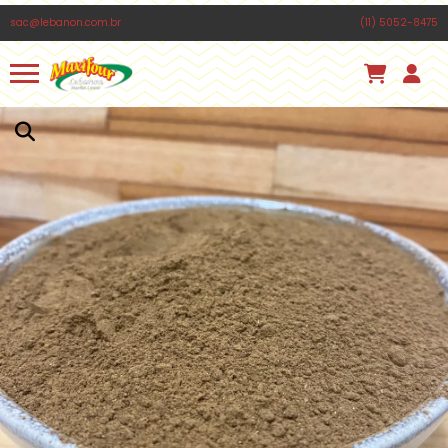
FOUL MEDAMMAS TRADICIONAL COZIDA
sac@lebanon.com.br
(11) 5052-8475
ZEENNY 400G
Há 3 horas