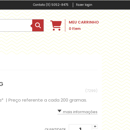
(11) 5052-8475
Fazer login
MEU CARRINHO
0
Item
0G
(7299)
a* |
Preço referente a cada 200 gramas.
mais informações
+
QUANTIDADE