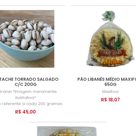
STACHE TORRADO SALGADO
PÃO LIBANÊS MÉDIO MAXI
C/C 200G
650G
Granel *Imagem meramente
Maxifour
ilustrativa*
R$ 18,07
 referente a cada 200 gramas.
R$ 45,00