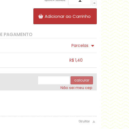
-
Adicionar ao Carrinho
DE PAGAMENTO
Parcelas
.
.
.
.
R$ 1,40
.
.
.
.
.
.
calcular
Não sei meu cep