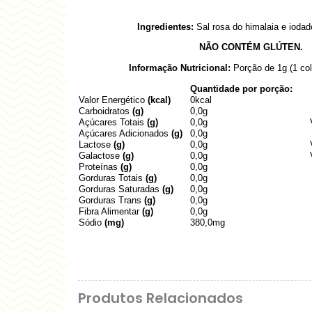
Ingredientes:
Sal rosa do himalaia e iodad
NÃO CONTÉM GLÚTEN.
Informação Nutricional:
Porção de 1g (1 col
Quantidade por porção:
Valor Energético
(kcal)
0kcal
Carboidratos
(g)
0,0g
Açúcares Totais
(g)
0,0g
Açúcares Adicionados
(g)
0,0g
Lactose
(g)
0,0g
Galactose
(g)
0,0g
Proteínas
(g)
0,0g
Gorduras Totais
(g)
0,0g
Gorduras Saturadas
(g)
0,0g
Gorduras Trans
(g)
0,0g
Fibra Alimentar
(g)
0,0g
Sódio
(mg)
380,0mg
Produtos Relacionados