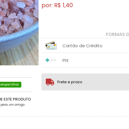
por: R$
1,40
FORMAS 
Cartão de Crédito
1x sem juros de R$ 1,40
.
.
.
.
PIX
.
.
1x sem juros de R$ 1,40
.
.
.
.
.
.
Frete e prazo
ompartilhar
UE ESTE PRODUTO
e para um amigo