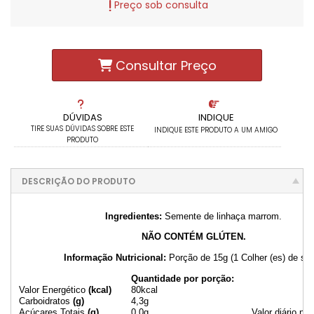
Preço sob consulta
Consultar Preço
DÚVIDAS
INDIQUE
TIRE SUAS DÚVIDAS SOBRE ESTE
INDIQUE ESTE PRODUTO A UM AMIGO
PRODUTO
DESCRIÇÃO DO PRODUTO
Ingredientes:
Semente de linhaça marrom.
NÃO CONTÉM GLÚTEN.
Informação Nutricional:
Porção de 15g (1 Colher (es) de so
Quantidade por porção:
% 
Valor Energético
(kcal)
80kcal
Carboidratos
(g)
4,3g
Açúcares Totais
(g)
0,0g
Valor diário nã