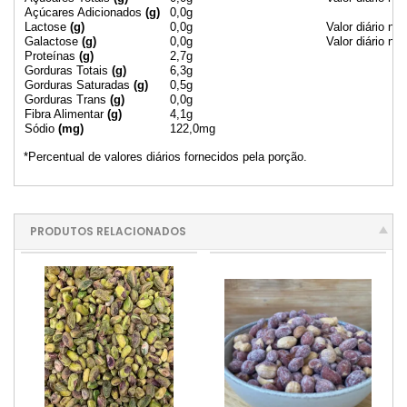
Açúcares Adicionados
(g)
0,0g
Lactose
(g)
0,0g
Valor diário nã
Galactose
(g)
0,0g
Valor diário nã
Proteínas
(g)
2,7g
Gorduras Totais
(g)
6,3g
Gorduras Saturadas
(g)
0,5g
Gorduras Trans
(g)
0,0g
Fibra Alimentar
(g)
4,1g
Sódio
(mg)
122,0mg
*Percentual de valores diários fornecidos pela porção.
PRODUTOS RELACIONADOS