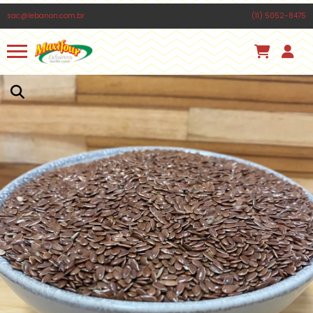
Há algumas horas
sac@lebanon.com.br
(11) 5052-8475