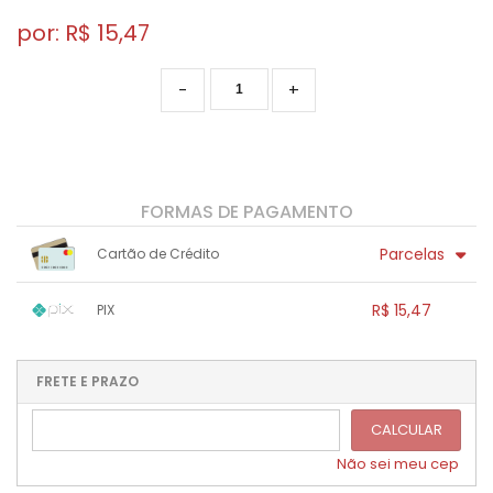
por: R$
15,47
-
+
FORMAS DE PAGAMENTO
Parcelas
Cartão de Crédito
1x sem juros de R$ 15,47
.
.
.
.
R$ 15,47
PIX
.
.
.
.
.
.
.
1x sem juros de R$ 15,47
.
.
.
.
.
.
.
.
.
.
FRETE E PRAZO
.
CALCULAR
Não sei meu cep