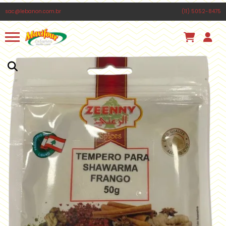
PÃO LIBANÊS MÉDIO MAXIFOUR 650G
sac@lebanon.com.br
(11) 5052-8475
Há algumas horas