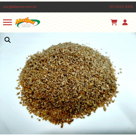
PISTACHE TORRADO SALGADO C/C 200g
sac@lebanon.com.br
(11) 5052-8475
Há 1 hora