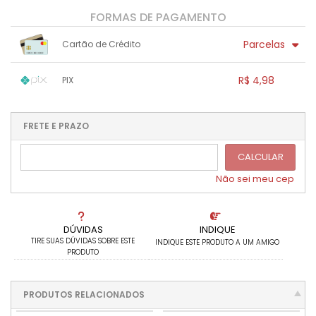
FORMAS DE PAGAMENTO
Parcelas
Cartão de Crédito
1x sem juros de R$ 4,98
.
.
.
.
R$ 4,98
PIX
.
.
.
.
.
.
.
1x sem juros de R$ 4,98
.
.
.
.
.
.
.
.
.
.
FRETE E PRAZO
.
CALCULAR
Não sei meu cep
DÚVIDAS
INDIQUE
TIRE SUAS DÚVIDAS SOBRE ESTE
INDIQUE ESTE PRODUTO A UM AMIGO
PRODUTO
PRODUTOS RELACIONADOS